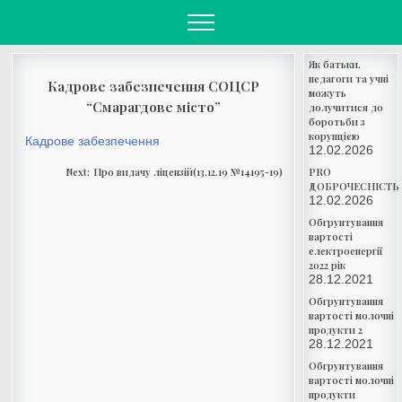
Skip
to
content
Як батьки,
педагоги та учні
Кадрове забезпечення СОЦСР
можуть
“Смарагдове місто”
долучитися до
боротьби з
корупцією
Кадрове забезпечення
12.02.2026
Навігація
Next:
Про видачу ліцензій(13.12.19 №14195-19)
PRO
записів
ДОБРОЧЕСНІСТЬ
12.02.2026
Обгрунтування
вартості
електроенергії
2022 рік
28.12.2021
Обгрунтування
вартості молочні
продукти 2
28.12.2021
Обгрунтування
вартості молочні
продукти