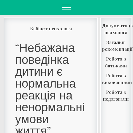
Skip
to
content
Документаці
Кабінет психолога
психолога
Загальні
“Небажана
рекомендації
поведінка
Робота з
батьками
дитини є
Робота з
нормальна
вихованцями
реакція на
Робота з
педагогами
ненормальні
умови
життя”