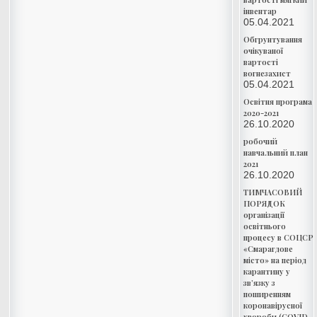
інвентар
05.04.2021
Обгрунтування
очікуваної
вартості
вогнезахист
05.04.2021
Освітня програма
2020-2021
26.10.2020
робочий
навчальний план
2021
26.10.2020
ТИМЧАСОВИЙ
ПОРЯДОК
організації
освітнього
процесу в СОЦСР
«Смарагдове
місто» на період
карантину у
зв’язку з
поширенням
коронавірусної
хвороби (COVID-