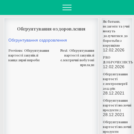
Skip
to
content
Як батьки,
педагоги та учні
Обгрунтування оздоровлення
можуть
долучитися до
Обгрунтування оздоровлення
боротьби з
корупцією
Навігація
12.02.2026
Previous:
Обгрунтування
Next:
Обгрунтування
записів
вартості закупівлі
вартості закупівлі
PRO
канцелярні вироби
електричні побутові
ДОБРОЧЕСНІСТЬ
прилади
12.02.2026
Обгрунтування
вартості
електроенергії
2022 рік
28.12.2021
Обгрунтування
вартості молочні
продукти 2
28.12.2021
Обгрунтування
вартості молочні
продукти