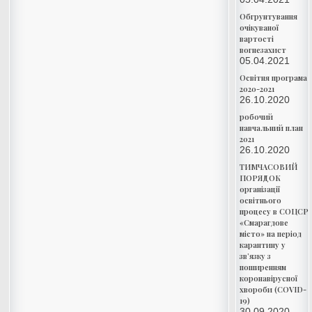
Обгрунтування
очікуваної
вартості
вогнезахист
05.04.2021
Освітня програма
2020-2021
26.10.2020
робочий
навчальний план
2021
26.10.2020
ТИМЧАСОВИЙ
ПОРЯДОК
організації
освітнього
процесу в СОЦСР
«Смарагдове
місто» на період
карантину у
зв’язку з
поширенням
коронавірусної
хвороби (COVID-
19)
30.09.2020