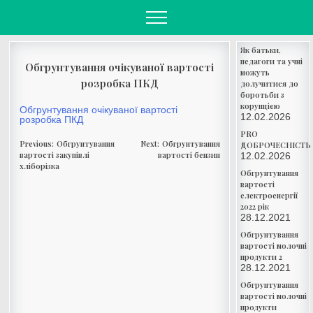
Skip
to
content
Як батьки,
педагоги та учні
Обгрунтування очікуваної вартості
можуть
розробка ПКД
долучитися до
боротьби з
корупцією
Обгрунтування очікуваної вартості
12.02.2026
розробка ПКД
PRO
Навігація
Previous:
Обгрунтування
Next:
Обгрунтування
ДОБРОЧЕСНІСТЬ
записів
вартості закупівлі
вартості бензин
12.02.2026
хліборізка
Обгрунтування
вартості
електроенергії
2022 рік
28.12.2021
Обгрунтування
вартості молочні
продукти 2
28.12.2021
Обгрунтування
вартості молочні
продукти