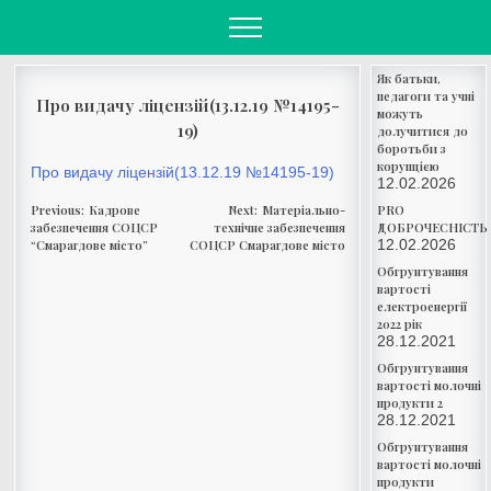
Skip
to
content
Як батьки,
педагоги та учні
Про видачу ліцензій(13.12.19 №14195-
можуть
19)
долучитися до
боротьби з
корупцією
Про видачу ліцензій(13.12.19 №14195-19)
12.02.2026
Навігація
Previous:
Кадрове
Next:
Матеріально-
PRO
записів
забезпечення СОЦСР
технічне забезпечення
ДОБРОЧЕСНІСТЬ
12.02.2026
“Смарагдове місто”
СОЦСР Смарагдове місто
Обгрунтування
вартості
електроенергії
2022 рік
28.12.2021
Обгрунтування
вартості молочні
продукти 2
28.12.2021
Обгрунтування
вартості молочні
продукти