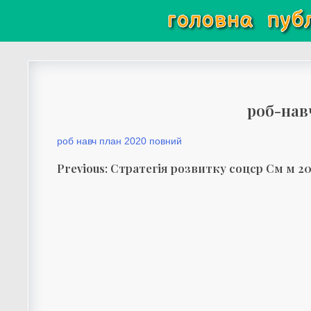
Skip
головна
пуб
to
content
роб-нав
роб навч план 2020 повний
Навігація
Previous:
Стратегія розвитку соцср См м 2
записів