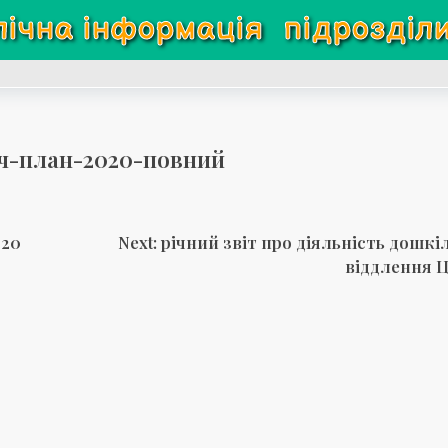
лічна інформація
підрозділ
ч-план-2020-повний
020
Next:
річний звіт про діяльність дошкі
віддлення 